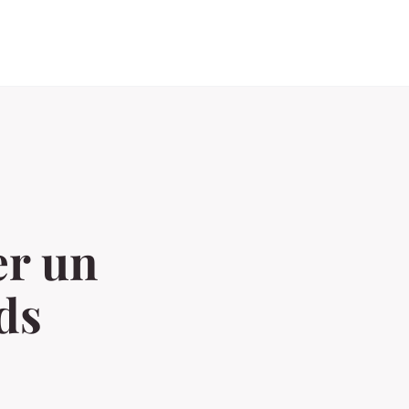
er un
ds