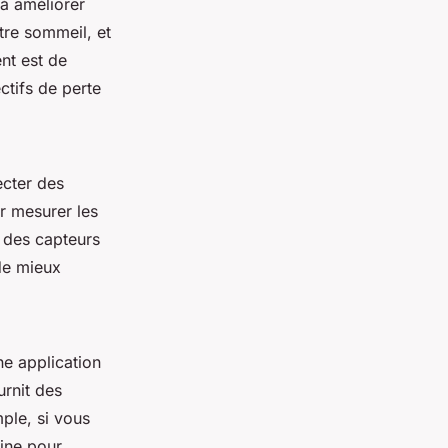
 à améliorer
otre sommeil, et
ent est de
tifs de perte
ecter des
r mesurer les
 des capteurs
de mieux
e application
urnit des
mple, si vous
tine pour