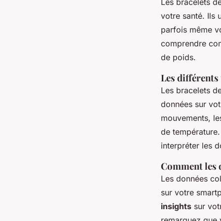
Les bracelets de
votre santé. Ils
parfois même v
comprendre comm
de poids.
Les différents
Les bracelets de
données sur vot
mouvements, les
de température
interpréter les 
Comment les d
Les données col
sur votre smartp
insights
sur votr
remarquez que v