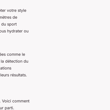
ter votre style
amètres de
 du sport
ous hydrater ou
cées comme le
la détection du
mations
leurs résultats.
nt. Voici comment
r parti.