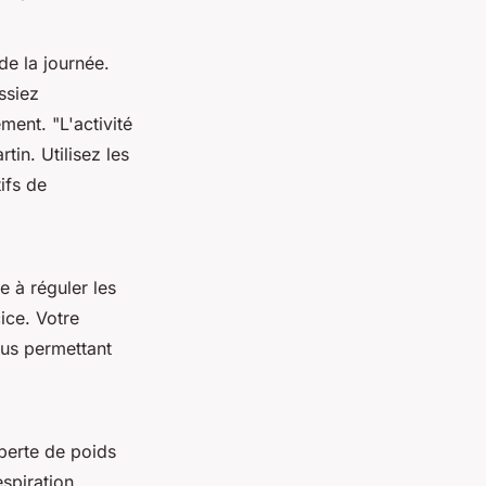
de la journée.
ssiez
ement.
"L'activité
tin. Utilisez les
ifs de
e à réguler les
ice. Votre
ous permettant
 perte de poids
spiration