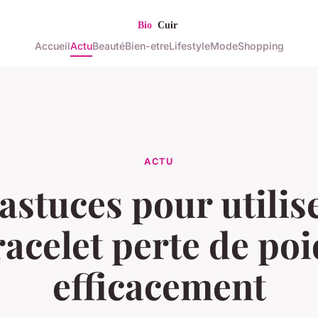
Accueil
Actu
Beauté
Bien-etre
Lifestyle
Mode
Shopping
ACTU
astuces pour utilis
racelet perte de poi
efficacement