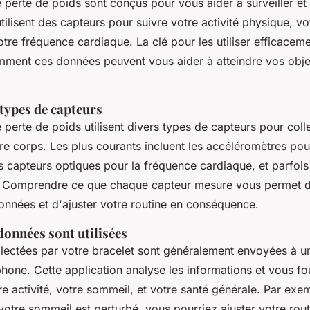
 perte de poids sont conçus pour vous aider à surveiller et
 utilisent des capteurs pour suivre votre activité physique, v
otre fréquence cardiaque.
La clé pour les utiliser efficacem
ent ces données peuvent vous aider à atteindre vos objec
 types de capteurs
 perte de poids utilisent divers types de capteurs pour coll
re corps. Les plus courants incluent les accéléromètres pou
 capteurs optiques pour la fréquence cardiaque, et parfois
. Comprendre ce que chaque capteur mesure vous permet 
données et d'ajuster votre routine en conséquence.
onnées sont utilisées
lectées par votre bracelet sont généralement envoyées à un
hone. Cette application analyse les informations et vous fo
e activité, votre sommeil, et votre santé générale. Par exe
otre sommeil est perturbé, vous pourriez ajuster votre rou