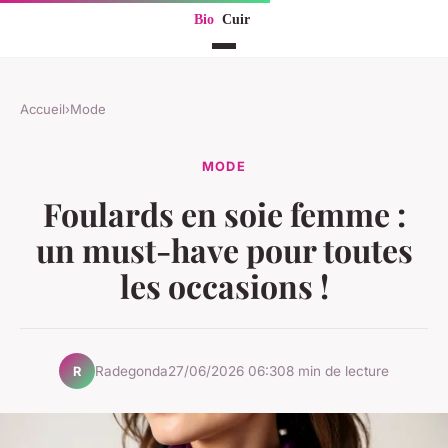
Accueil
›
Mode
MODE
Foulards en soie femme :
un must-have pour toutes
les occasions !
Radegonda
27/06/2026 06:30
8 min de lecture
R